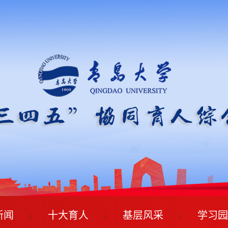
新闻
十大育人
基层风采
学习园
/
/
/