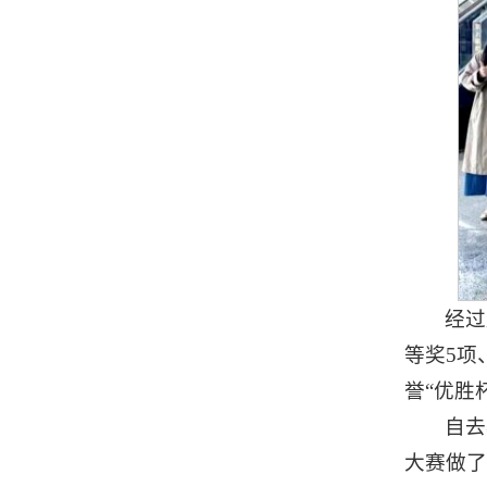
经过
等奖5项
誉“优胜
自去
大赛做了