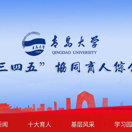
新闻
十大育人
基层风采
学习园
/
/
/