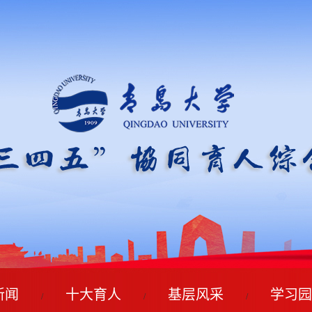
新闻
十大育人
基层风采
学习园
/
/
/