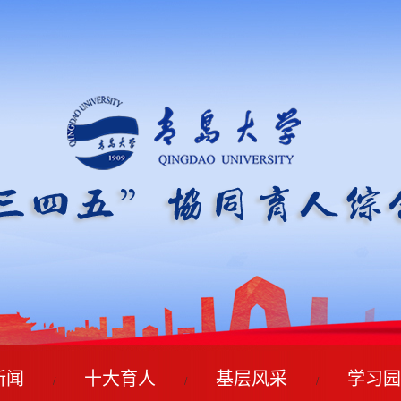
新闻
十大育人
基层风采
学习园
/
/
/