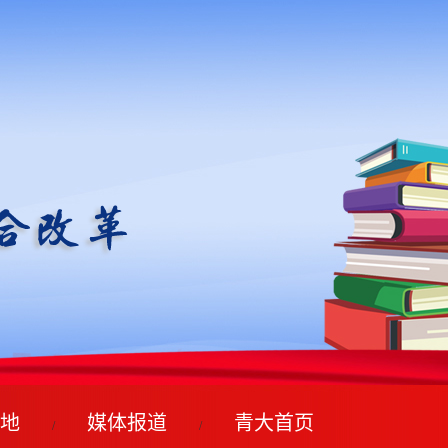
地
媒体报道
青大首页
/
/